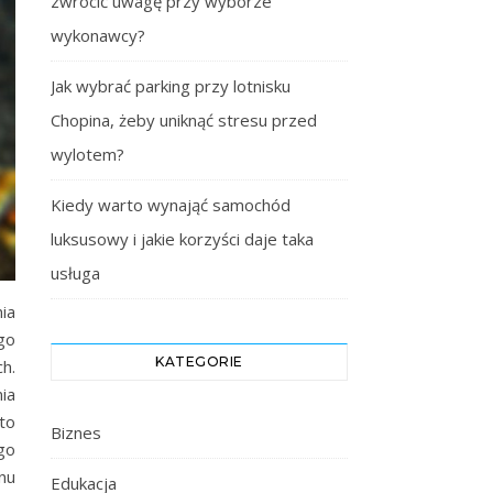
zwrócić uwagę przy wyborze
wykonawcy?
Jak wybrać parking przy lotnisku
Chopina, żeby uniknąć stresu przed
wylotem?
Kiedy warto wynająć samochód
luksusowy i jakie korzyści daje taka
usługa
ia
go
KATEGORIE
h.
ia
to
Biznes
go
nu
Edukacja