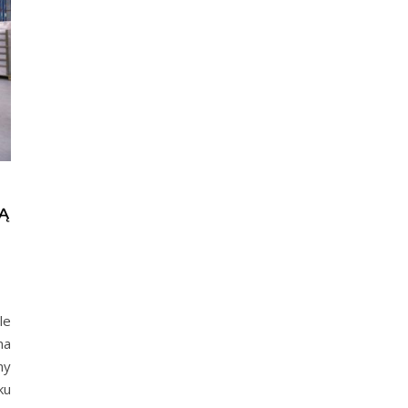
Ą
le
na
ny
ku