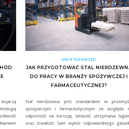
UNCATEGORIZED
CHÓD
JAK PRZYGOTOWAĆ STAL NIERDZEWN
JE
DO PRACY W BRANŻY SPOŻYWCZEJ I
FARMACEUTYCZNEJ?
 kojarzą
Stal nierdzewna jest standardem w przemyś
hnologią
spożywczym i farmaceutycznym ze względu 
żliwość
odporność na korozję, łatwość utrzymania higie
nieniem
oraz trwałość. Sam wybór odpowiedniego gatun