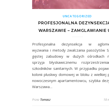
UNCATEGORIZED
PROFESJONALNA DEZYNSEKCJ
WARSZAWIE – ZAMGLAWIANIE 
Profesjonalna dezynsekcja w aglomer
wyzwania i metody zwalczania pasożytów S
gęstej zabudowy w dużych ośrodkach mi
sprzyja błyskawicznemu rozprzestrzenia
szkodników sanitarnych. W przypadku pojawi
kolonii pluskwy domowej w bloku z wielkiej p
nowoczesnym apartamentowcu, szybka dezy
Warszawa…
Przez
Tomasz
18 