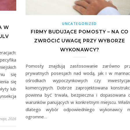
UNCATEGORIZED
A W
FIRMY BUDUJĄCE POMOSTY – NA CO
ULV
ZWRÓCIĆ UWAGĘ PRZY WYBORZE
WYKONAWCY?
acjach:
pecyfika
Pomosty znajdują zastosowanie zarówno pr
ejskich
prywatnych posesjach nad wodą, jak i w marinac
niu się
ośrodkach wypoczynkowych czy inwestycja
enia się
komercyjnych. Dobrze zaprojektowana konstrukc
łyty lub
powinna być trwała, bezpieczna i dopasowana 
nsekcja
warunków panujących w konkretnym miejscu. Właśn
dlatego wybór odpowiedniego wykonawcy 
ogromne…
maja, 2026