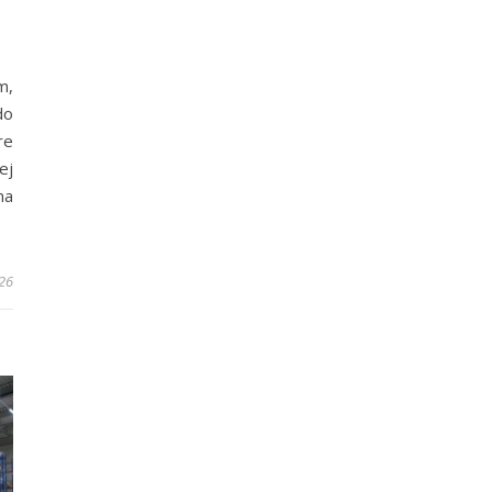
m,
do
re
ej
na
26