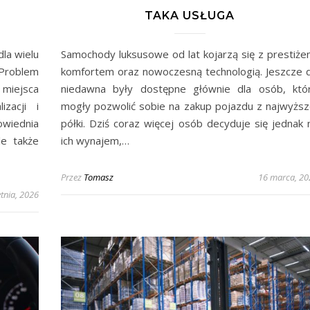
TAKA USŁUGA
la wielu
Samochody luksusowe od lat kojarzą się z prestiże
 Problem
komfortem oraz nowoczesną technologią. Jeszcze 
iejsca
niedawna były dostępne głównie dla osób, któ
zacji i
mogły pozwolić sobie na zakup pojazdu z najwyższ
owiednia
półki. Dziś coraz więcej osób decyduje się jednak 
le także
ich wynajem,…
Przez
Tomasz
16 marca, 20
tnia, 2026