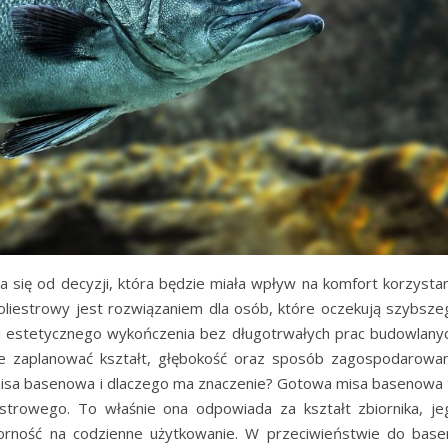
 się od decyzji, która będzie miała wpływ na komfort korzystan
liestrowy jest rozwiązaniem dla osób, które oczekują szybsze
i i estetycznego wykończenia bez długotrwałych prac budowlanyc
 zaplanować kształt, głębokość oraz sposób zagospodarowan
misa basenowa i dlaczego ma znaczenie? Gotowa misa basenowa 
strowego. To właśnie ona odpowiada za kształt zbiornika, je
orność na codzienne użytkowanie. W przeciwieństwie do base