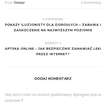
Przez
Tomasz
0 komentarzy
POPRZEDNI
POKAZY ILUZJONISTY DLA DOROSŁYCH – ZABAWA I
ZASKOCZENIE NA NAJWYŻSZYM POZIOMIE
NOWSZY
APTEKA ONLINE - JAK BEZPIECZNIE ZAMAWIAĆ LEKI
PRZEZ INTERNET?
DODAJ KOMENTARZ
Twój adres e-mail nie zostanie opublikowany.
Wymagane pola są
oznaczone
*