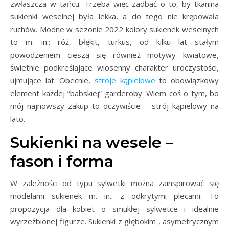
zwłaszcza w tańcu. Trzeba więc zadbać o to, by tkanina
sukienki weselnej była lekka, a do tego nie krępowała
ruchów. Modne w sezonie 2022 kolory sukienek weselnych
to m. in.: róż, błękit, turkus, od kilku lat stałym
powodzeniem cieszą się również motywy kwiatowe,
świetnie podkreślające wiosenny charakter uroczystości,
ujmujące lat. Obecnie,
stroje kąpielowe
to obowiązkowy
element każdej “babskiej” garderoby. Wiem coś o tym, bo
mój najnowszy zakup to oczywiście – strój kąpielowy na
lato.
Sukienki na wesele –
fason i forma
W zależności od typu sylwetki można zainspirować się
modelami sukienek m. in.: z odkrytymi plecami. To
propozycja dla kobiet o smukłej sylwetce i idealnie
wyrzeźbionej figurze. Sukienki z głębokim , asymetrycznym