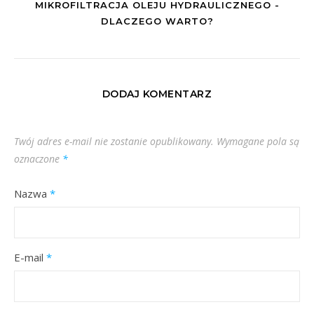
MIKROFILTRACJA OLEJU HYDRAULICZNEGO -
DLACZEGO WARTO?
DODAJ KOMENTARZ
Twój adres e-mail nie zostanie opublikowany.
Wymagane pola są
oznaczone
*
Nazwa
*
E-mail
*